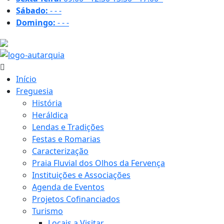
Sábado:
-
-
-
Domingo:
-
-
-
15.6 ºC
Início
Freguesia
História
Heráldica
Lendas e Tradições
Festas e Romarias
Caracterização
Praia Fluvial dos Olhos da Fervença
Instituições e Associações
Agenda de Eventos
Projetos Cofinanciados
Turismo
Locais a Visitar