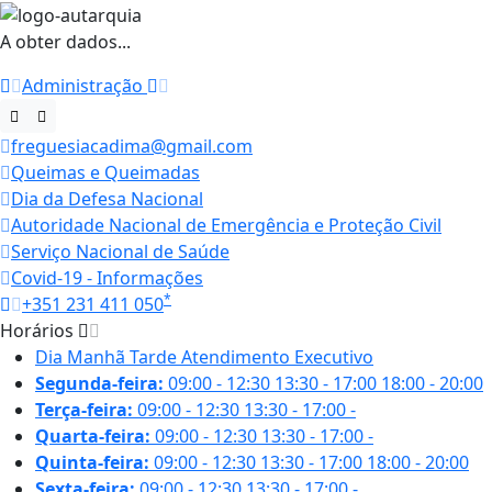
A obter dados...
Administração
freguesiacadima@gmail.com
Queimas e Queimadas
Dia da Defesa Nacional
Autoridade Nacional de Emergência e Proteção Civil
Serviço Nacional de Saúde
Covid-19 - Informações
*
+351 231 411 050
Horários
Dia
Manhã
Tarde
Atendimento Executivo
Segunda-feira:
09:00 - 12:30
13:30 - 17:00
18:00 - 20:00
Terça-feira:
09:00 - 12:30
13:30 - 17:00
-
Quarta-feira:
09:00 - 12:30
13:30 - 17:00
-
Quinta-feira:
09:00 - 12:30
13:30 - 17:00
18:00 - 20:00
Sexta-feira:
09:00 - 12:30
13:30 - 17:00
-