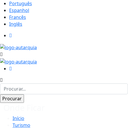
Português
Espanhol
Francês
Inglês
Onde Ficar
Início
Turismo