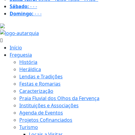
Sábado:
-
-
-
Domingo:
-
-
-
19.6 ºC
Início
Freguesia
História
Heráldica
Lendas e Tradições
Festas e Romarias
Caracterização
Praia Fluvial dos Olhos da Fervença
Instituições e Associações
Agenda de Eventos
Projetos Cofinanciados
Turismo
Locais a Visitar