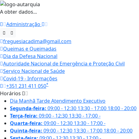
A obter dados...
Administração
freguesiacadima@gmail.com
Queimas e Queimadas
Dia da Defesa Nacional
Autoridade Nacional de Emergência e Proteção Civil
Serviço Nacional de Saúde
Covid-19 - Informações
*
+351 231 411 050
Horários
Dia
Manhã
Tarde
Atendimento Executivo
Segunda-feira:
09:00 - 12:30
13:30 - 17:00
18:00 - 20:00
Terça-feira:
09:00 - 12:30
13:30 - 17:00
-
Quarta-feira:
09:00 - 12:30
13:30 - 17:00
-
Quinta-feira:
09:00 - 12:30
13:30 - 17:00
18:00 - 20:00
Sexta-feira:
09:00 - 12:30
13:30 - 17:00
-