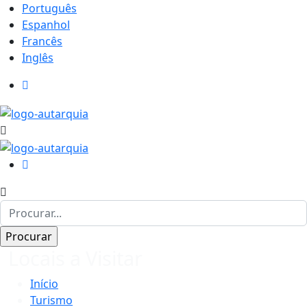
Português
Espanhol
Francês
Inglês
Locais a Visitar
Início
Turismo