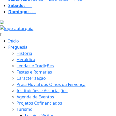
Sábado:
-
-
-
Domingo:
-
-
-
19.6 ºC
Início
Freguesia
História
Heráldica
Lendas e Tradições
Festas e Romarias
Caracterização
Praia Fluvial dos Olhos da Fervença
Instituições e Associações
Agenda de Eventos
Projetos Cofinanciados
Turismo
Locais a Visitar