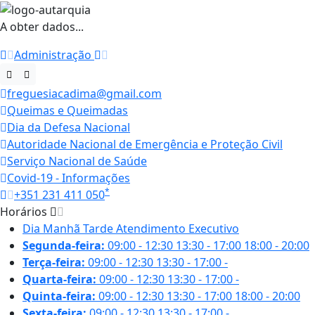
A obter dados...
Administração
freguesiacadima@gmail.com
Queimas e Queimadas
Dia da Defesa Nacional
Autoridade Nacional de Emergência e Proteção Civil
Serviço Nacional de Saúde
Covid-19 - Informações
*
+351 231 411 050
Horários
Dia
Manhã
Tarde
Atendimento Executivo
Segunda-feira:
09:00 - 12:30
13:30 - 17:00
18:00 - 20:00
Terça-feira:
09:00 - 12:30
13:30 - 17:00
-
Quarta-feira:
09:00 - 12:30
13:30 - 17:00
-
Quinta-feira:
09:00 - 12:30
13:30 - 17:00
18:00 - 20:00
Sexta-feira:
09:00 - 12:30
13:30 - 17:00
-