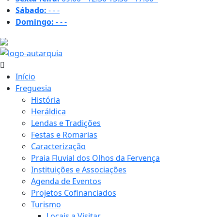
Sábado:
-
-
-
Domingo:
-
-
-
23.5 ºC
Início
Freguesia
História
Heráldica
Lendas e Tradições
Festas e Romarias
Caracterização
Praia Fluvial dos Olhos da Fervença
Instituições e Associações
Agenda de Eventos
Projetos Cofinanciados
Turismo
Locais a Visitar