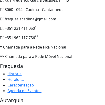
Rua Frederico Garcia Secades, n.º 43
3060 - 094 - Cadima - Cantanhede
freguesiacadima@gmail.com
*
+351 231 411 050
**
+351 962 117 756
* Chamada para a Rede Fixa Nacional
** Chamada para a Rede Móvel Nacional
Freguesia
História
Heráldica
Caracterização
Agenda de Eventos
Autarquia