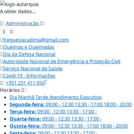
A obter dados...
Administração
freguesiacadima@gmail.com
Queimas e Queimadas
Dia da Defesa Nacional
Autoridade Nacional de Emergência e Proteção Civil
Serviço Nacional de Saúde
Covid-19 - Informações
*
+351 231 411 050
Horários
Dia
Manhã
Tarde
Atendimento Executivo
Segunda-feira:
09:00 - 12:30
13:30 - 17:00
18:00 - 20:00
Terça-feira:
09:00 - 12:30
13:30 - 17:00
-
Quarta-feira:
09:00 - 12:30
13:30 - 17:00
-
Quinta-feira:
09:00 - 12:30
13:30 - 17:00
18:00 - 20:00
Sexta-feira:
09:00 - 12:30
13:30 - 17:00
-