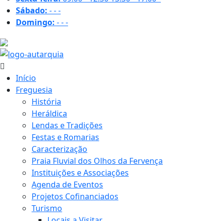
Sábado:
-
-
-
Domingo:
-
-
-
18.9 ºC
Início
Freguesia
História
Heráldica
Lendas e Tradições
Festas e Romarias
Caracterização
Praia Fluvial dos Olhos da Fervença
Instituições e Associações
Agenda de Eventos
Projetos Cofinanciados
Turismo
Locais a Visitar