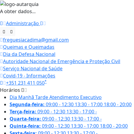
A obter dados...
Administração
freguesiacadima@gmail.com
Queimas e Queimadas
Dia da Defesa Nacional
Autoridade Nacional de Emergência e Proteção Civil
Serviço Nacional de Saúde
Covid-19 - Informações
*
+351 231 411 050
Horários
Dia
Manhã
Tarde
Atendimento Executivo
Segunda-feira:
09:00 - 12:30
13:30 - 17:00
18:00 - 20:00
Terça-feira:
09:00 - 12:30
13:30 - 17:00
-
Quarta-feira:
09:00 - 12:30
13:30 - 17:00
-
Quinta-feira:
09:00 - 12:30
13:30 - 17:00
18:00 - 20:00
Sexta-feira:
09:00 - 12:30
13:30 - 17:00
-