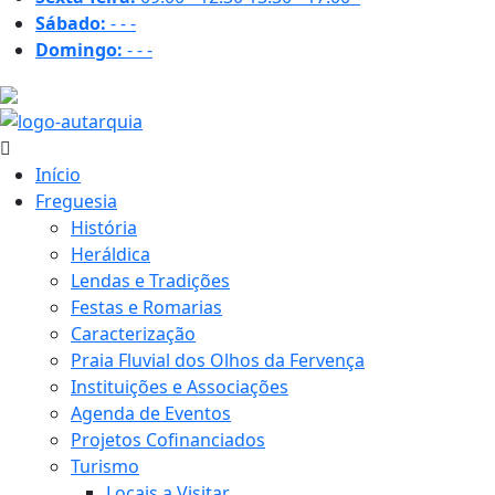
Sábado:
-
-
-
Domingo:
-
-
-
18 ºC
Início
Freguesia
História
Heráldica
Lendas e Tradições
Festas e Romarias
Caracterização
Praia Fluvial dos Olhos da Fervença
Instituições e Associações
Agenda de Eventos
Projetos Cofinanciados
Turismo
Locais a Visitar