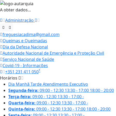
A obter dados...
Administração
freguesiacadima@gmail.com
Queimas e Queimadas
Dia da Defesa Nacional
Autoridade Nacional de Emergência e Proteção Civil
Serviço Nacional de Saúde
Covid-19 - Informações
*
+351 231 411 050
Horários
Dia
Manhã
Tarde
Atendimento Executivo
Segunda-feira:
09:00 - 12:30
13:30 - 17:00
18:00 - 20:00
Terça-feira:
09:00 - 12:30
13:30 - 17:00
-
Quarta-feira:
09:00 - 12:30
13:30 - 17:00
-
Quinta-feira:
09:00 - 12:30
13:30 - 17:00
18:00 - 20:00
Sexta-feira:
09:00 - 12:30
13:30 - 17:00
-