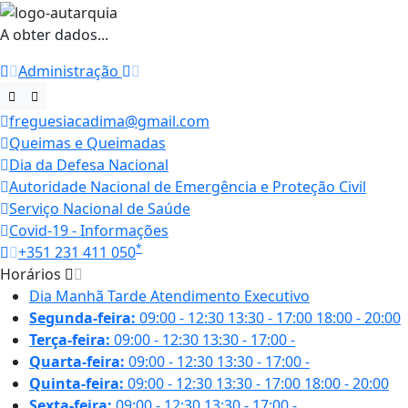
A obter dados...
Administração
freguesiacadima@gmail.com
Queimas e Queimadas
Dia da Defesa Nacional
Autoridade Nacional de Emergência e Proteção Civil
Serviço Nacional de Saúde
Covid-19 - Informações
*
+351 231 411 050
Horários
Dia
Manhã
Tarde
Atendimento Executivo
Segunda-feira:
09:00 - 12:30
13:30 - 17:00
18:00 - 20:00
Terça-feira:
09:00 - 12:30
13:30 - 17:00
-
Quarta-feira:
09:00 - 12:30
13:30 - 17:00
-
Quinta-feira:
09:00 - 12:30
13:30 - 17:00
18:00 - 20:00
Sexta-feira:
09:00 - 12:30
13:30 - 17:00
-