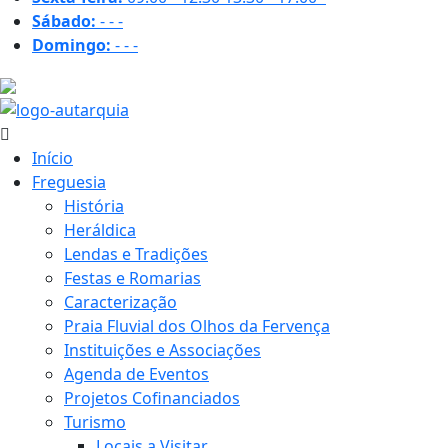
Sábado:
-
-
-
Domingo:
-
-
-
16.9 ºC
Início
Freguesia
História
Heráldica
Lendas e Tradições
Festas e Romarias
Caracterização
Praia Fluvial dos Olhos da Fervença
Instituições e Associações
Agenda de Eventos
Projetos Cofinanciados
Turismo
Locais a Visitar