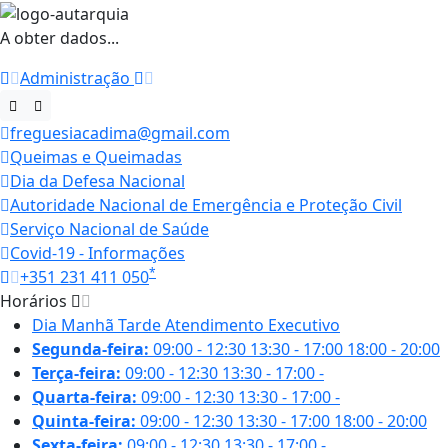
A obter dados...
Administração
freguesiacadima@gmail.com
Queimas e Queimadas
Dia da Defesa Nacional
Autoridade Nacional de Emergência e Proteção Civil
Serviço Nacional de Saúde
Covid-19 - Informações
*
+351 231 411 050
Horários
Dia
Manhã
Tarde
Atendimento Executivo
Segunda-feira:
09:00 - 12:30
13:30 - 17:00
18:00 - 20:00
Terça-feira:
09:00 - 12:30
13:30 - 17:00
-
Quarta-feira:
09:00 - 12:30
13:30 - 17:00
-
Quinta-feira:
09:00 - 12:30
13:30 - 17:00
18:00 - 20:00
Sexta-feira:
09:00 - 12:30
13:30 - 17:00
-