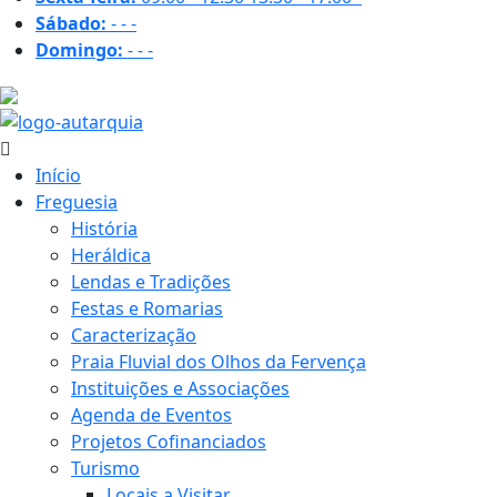
Sábado:
-
-
-
Domingo:
-
-
-
16.9 ºC
Início
Freguesia
História
Heráldica
Lendas e Tradições
Festas e Romarias
Caracterização
Praia Fluvial dos Olhos da Fervença
Instituições e Associações
Agenda de Eventos
Projetos Cofinanciados
Turismo
Locais a Visitar