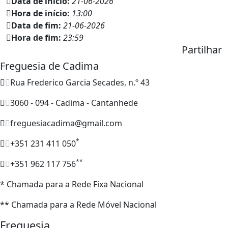
Data de início:
21-06-2026
Hora de início:
13:00
Data de fim:
21-06-2026
Hora de fim:
23:59
Partilhar
Freguesia de Cadima
Rua Frederico Garcia Secades, n.º 43
3060 - 094 - Cadima - Cantanhede
freguesiacadima@gmail.com
*
+351 231 411 050
**
+351 962 117 756
* Chamada para a Rede Fixa Nacional
** Chamada para a Rede Móvel Nacional
Freguesia